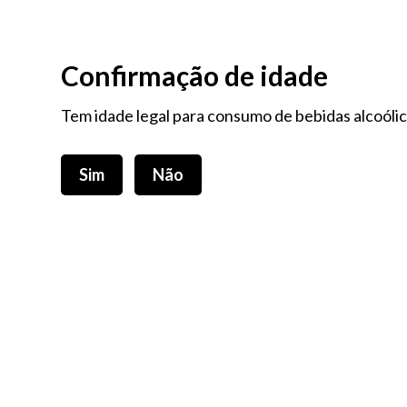
>> 𝗣𝗼𝗿𝘁𝗲𝘀 𝗴𝗿á𝘁𝗶𝘀 𝗽𝗮𝗿𝗮 𝗲𝗻𝗰𝗼𝗺𝗲𝗻𝗱𝗮𝘀 𝗱𝗲 𝘃𝗮𝗹𝗼𝗿 𝘀𝘂𝗽𝗲𝗿𝗶𝗼𝗿 𝗮 𝟲𝟬€ (𝘃á𝗹𝗶𝗱𝗼
Confirmação de idade
Tem idade legal para consumo de bebidas alcoóli
Sim
Não
TODOS OS PRODUTOS
TODAS AS 
MEL E COMPOTAS
PÃO, 